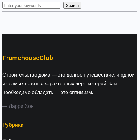
Search
S
e
a
r
c
h
FramehouseClub
Строительство дома — это долгое путешествие, и одной
из самых важных характерных черт, которой Вам
необходимо обладать — это оптимизм.
— Ларри Хон
Рубрики